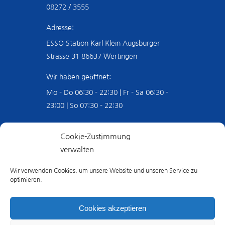
08272 / 3555
Adresse:
ESSO Station Karl Klein Augsburger
Strasse 31 86637 Wertingen
Wir haben geöffnet:
Mo - Do 06:30 - 22:30 | Fr - Sa 06:30 -
23:00 | So 07:30 - 22:30
Mit Leidenschaft seit über 45
Cookie-Zustimmung
Jahren
verwalten
Seit über 45 Jahren legen wir viel Wert
Wir verwenden Cookies, um unsere Website und unseren Service zu
optimieren.
auf glückliche Kunden, guten Service und
stetige Weiterentwicklung. Bei uns
Cookies akzeptieren
können Sie sich auf ein tolles Wasch-,
Tank- und Reifenerlebnis freuen.