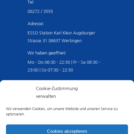
Tel.
08272 / 3555
Adresse:
ESSO Station Karl Klein Augsburger
Strasse 31 86637 Wertingen
Wir haben geöffnet:
Mo - Do 06:30 - 22:30 | Fr - Sa 06:30 -
23:00 | So 07:30 - 22:30
Mit Leidenschaft seit über 45
Cookie-Zustimmung
Jahren
verwalten
Seit über 45 Jahren legen wir viel Wert
Wir verwenden Cookies, um unsere Website und unseren Service zu
optimieren.
auf glückliche Kunden, guten Service und
stetige Weiterentwicklung. Bei uns
Cookies akzeptieren
können Sie sich auf ein tolles Wasch-,